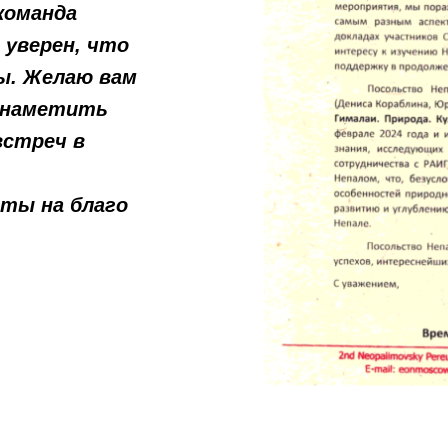
команда
 уверен, что
ы. Желаю вам
, наметить
встреч в
оты на благо