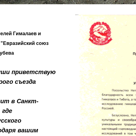
елей Гималаев и
 "Евразийский союз
лубева
души приветствую
рого съезда
дит в Санкт-
 где
сского
одаря вашим